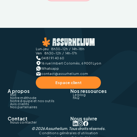
Lun-jeu 8h30-12h / 14h-18h
Ven 8h30-12h / 14h-17h
04 81 91 40 60
16 rue Imbert Colomès, 69001 Lyon
Whatsapp
contact@assurhelium.com
Espace client
A propos
Nos ressources
RSE
Le blog
Notre méthode
FAQ
Notre équipe et nos outils
Avis clients
Nos partenaires
Contact
Nous suivre
Nous contacter
©
2026
Assurhelium. Tous droits réservés.
Conditions générales d’utilisation