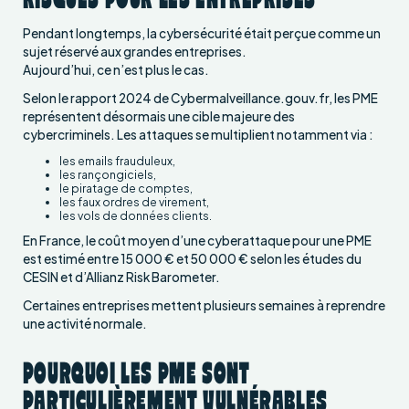
Pendant longtemps, la cybersécurité était perçue comme un
sujet réservé aux grandes entreprises.
Aujourd’hui, ce n’est plus le cas.
Selon le rapport 2024 de Cybermalveillance.gouv.fr, les PME
représentent désormais une cible majeure des
cybercriminels. Les attaques se multiplient notamment via :
les emails frauduleux,
les rançongiciels,
le piratage de comptes,
les faux ordres de virement,
les vols de données clients.
En France, le coût moyen d’une cyberattaque pour une PME
est estimé entre 15 000 € et 50 000 € selon les études du
CESIN et d’Allianz Risk Barometer.
Certaines entreprises mettent plusieurs semaines à reprendre
une activité normale.
POURQUOI LES PME SONT
PARTICULIÈREMENT VULNÉRABLES