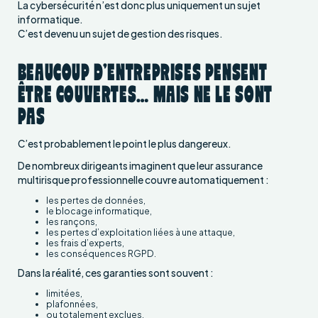
La cybersécurité n’est donc plus uniquement un sujet
informatique.
C’est devenu un sujet de gestion des risques.
BEAUCOUP D’ENTREPRISES PENSENT
ÊTRE COUVERTES… MAIS NE LE SONT
PAS
C’est probablement le point le plus dangereux.
De nombreux dirigeants imaginent que leur assurance
multirisque professionnelle couvre automatiquement :
les pertes de données,
le blocage informatique,
les rançons,
les pertes d’exploitation liées à une attaque,
les frais d’experts,
les conséquences RGPD.
Dans la réalité, ces garanties sont souvent :
limitées,
plafonnées,
ou totalement exclues.