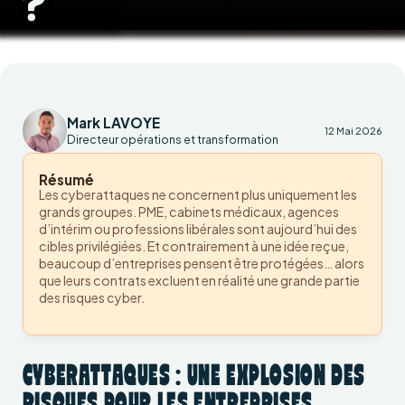
?
Mark LAVOYE
12 Mai 2026
Directeur opérations et transformation
Résumé
Les cyberattaques ne concernent plus uniquement les
grands groupes. PME, cabinets médicaux, agences
d’intérim ou professions libérales sont aujourd’hui des
cibles privilégiées. Et contrairement à une idée reçue,
beaucoup d’entreprises pensent être protégées… alors
que leurs contrats excluent en réalité une grande partie
des risques cyber.
CYBERATTAQUES : UNE EXPLOSION DES
RISQUES POUR LES ENTREPRISES