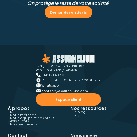
On protège le reste de votre activité.
Demander un devis
Lun-jeu 8h30-12h / 14h-18h
Ven 8h30-12h / 14h-17h
04 81 91 40 60
16 rue Imbert Colomès, 69001 Lyon
Whatsapp
contact@assurhelium.com
Espace client
A propos
Nos ressources
RSE
Le blog
Notre méthode
FAQ
Notre équipe et nos outils
Avis clients
Nos partenaires
Contact
Nous suivre