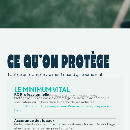
CE QU'ON PROTÈGE
Tout ce qui compte vraiment quand ça tourne mal.
LE MINIMUM VITAL
RC Professionnelle
Le socle indispensable pour exercer sereinement.
Protège le club en cas de dommage causé à un adhérent, un
spectateur ou un tiers dans le cadre de ses activités.
→ Accident, blessure, erreur d'encadrement, préjudice
tiers
Assurance des locaux
Protège les bureaux, club-houses, vestiaires, locaux de stockage
et équipements utilisés pour l’activité.