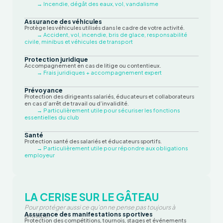
→ Incendie, dégât des eaux, vol, vandalisme
Assurance des véhicules
Protège les véhicules utilisés dans le cadre de votre activité.
→ Accident, vol, incendie, bris de glace, responsabilité
civile, minibus et véhicules de transport
Protection juridique
Accompagnement en cas de litige ou contentieux.
→ Frais juridiques + accompagnement expert
Prévoyance
Protection des dirigeants salariés, éducateurs et collaborateurs
en cas d’arrêt de travail ou d’invalidité.
→ Particulièrement utile pour sécuriser les fonctions
essentielles du club
Santé
Protection santé des salariés et éducateurs sportifs.
→ Particulièrement utile pour répondre aux obligations
employeur
LA CERISE SUR LE GÂTEAU
Pour protéger aussi ce qu’on ne pense pas toujours à
Assurance des manifestations sportives
anticiper.
Protection des compétitions, tournois, stages et événements