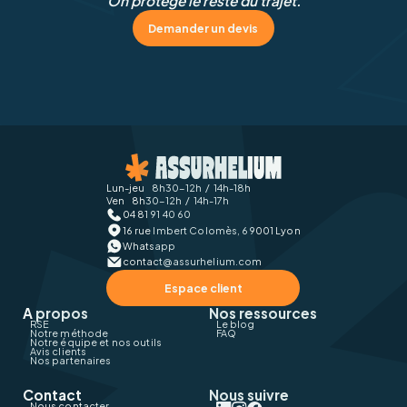
On protège le reste du trajet.
Demander un devis
Lun-jeu 8h30-12h / 14h-18h
Ven 8h30-12h / 14h-17h
04 81 91 40 60
16 rue Imbert Colomès, 69001 Lyon
Whatsapp
contact@assurhelium.com
Espace client
A propos
Nos ressources
RSE
Le blog
Notre méthode
FAQ
Notre équipe et nos outils
Avis clients
Nos partenaires
Contact
Nous suivre
Nous contacter