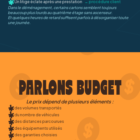
Un litige éclate après une prestation
→ procédure client
Dans le déménagement, certains cartons semblent toujours
beaucoup plus lourds au quatrième étage sans ascenseur.
Et quelques heures de retard suffisent parfois à désorganiser toute
une journée.
PARLONS BUDGET
Le prix dépend de plusieurs éléments :
des volumes transportés
du nombre de véhicules
des distances parcourues
des équipements utilisés
des garanties choisies