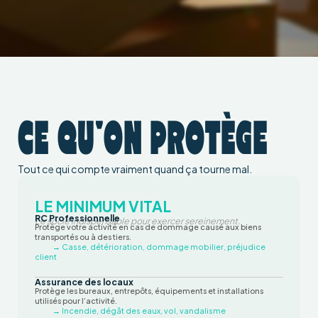
CE QU'ON PROTÈGE
Tout ce qui compte vraiment quand ça tourne mal.
LE MINIMUM VITAL
RC Professionnelle
Le socle indispensable pour exercer sereinement.
Protège votre activité en cas de dommage causé aux biens
transportés ou à des tiers.
→ Casse, détérioration, dommage mobilier, préjudice
client
Assurance des locaux
Protège les bureaux, entrepôts, équipements et installations
utilisés pour l’activité.
→ Incendie, dégât des eaux, vol, vandalisme