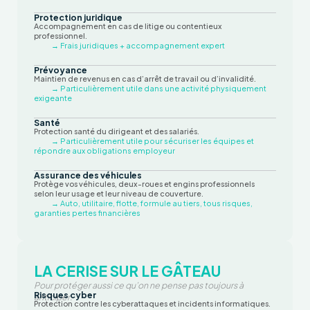
Protection juridique
Accompagnement en cas de litige ou contentieux
professionnel.
→ Frais juridiques + accompagnement expert
Prévoyance
Maintien de revenus en cas d’arrêt de travail ou d’invalidité.
→ Particulièrement utile dans une activité physiquement
exigeante
Santé
Protection santé du dirigeant et des salariés.
→ Particulièrement utile pour sécuriser les équipes et
répondre aux obligations employeur
Assurance des véhicules
Protège vos véhicules, deux-roues et engins professionnels
selon leur usage et leur niveau de couverture.
→ Auto, utilitaire, flotte, formule au tiers, tous risques,
garanties pertes financières
LA CERISE SUR LE GÂTEAU
Pour protéger aussi ce qu’on ne pense pas toujours à
Risques cyber
anticiper.
Protection contre les cyberattaques et incidents informatiques.