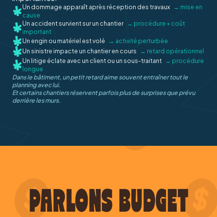
Un dommage apparaît après réception des travaux
→ mise en
cause
Un accident survient sur un chantier
→ procédure + coût
important
Un engin ou matériel est volé
→ activité perturbée
Un sinistre impacte un chantier en cours
→ retard opérationnel
Un litige éclate avec un client ou un sous-traitant
→ procédure
longue
Dans le bâtiment, un petit retard aime souvent entraîner tout le
planning avec lui.
Et certains chantiers réservent parfois plus de surprises que prévu
derrière les murs.
PARLONS BUDGET