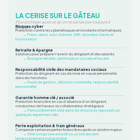
LA CERISE SUR LE GÂTEAU
Pour protéger aussi ce qu’on ne pense pas toujours à
Risques cyber
anticiper.
Protection contre les cyberattaques et incidents informatiques.
→ Plans, devis, suivi chantier, ERP, données clients et
fournisseurs
Retraite & épargne
Solutions pour préparer l’avenir du dirigeant et des salariés.
→ Épargne retraite, optimisation sociale et fiscale
Responsabilité civile des mandataires sociaux
Protection du dirigeant en cas de mise en cause personnelle
dans ses fonctions.
→ Faute de gestion, décision contestée, responsabilité
personnelle
Garantie homme clé / associé
Protection financière en cas d’absence d’un dirigeant,
conducteur de travaux ou collaborateur stratégique.
→ Particulièrement utile dans les structures reposant sur
quelques expertises clés
Perte exploitation & frais généraux
Compense certaines pertes financières après un sinistre majeur.
→ Utile lorsqu’une activité ou un site devient
temporairement indisponible