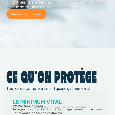
aiment rarement attendre. On protège ce qui permet à votre
activité de continuer à avancer sereinement.
Demander un devis
CE QU'ON PROTÈGE
Tout ce qui compte vraiment quand ça tourne mal.
LE MINIMUM VITAL
RC Professionnelle
Le socle indispensable pour exercer sereinement.
Protège votre activité en cas de dommage causé à un client ou à
un tiers dans le cadre de vos travaux.