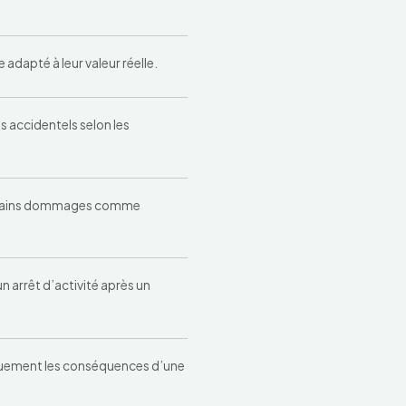
adapté à leur valeur réelle.
s accidentels selon les
 certains dommages comme
n arrêt d’activité après un
quement les conséquences d’une