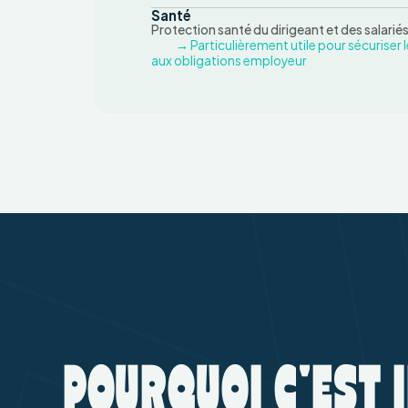
Santé
Protection santé du dirigeant et des salariés
→ Particulièrement utile pour sécuriser 
aux obligations employeur
POURQUOI C'EST 