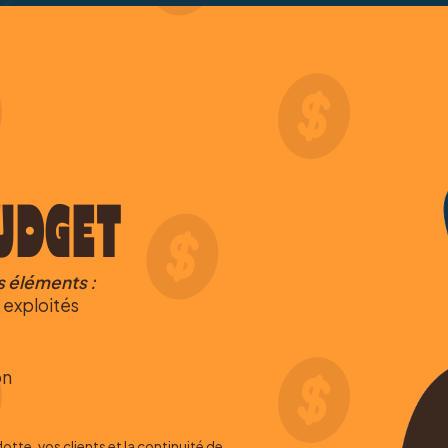
UDGET
s éléments :
 exploités
on
tte, vos clients et la continuité de