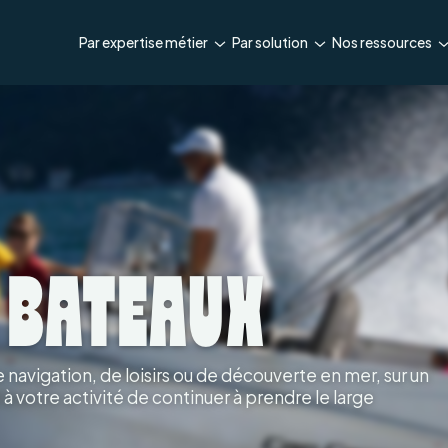
Par expertise métier
Par solution
Nos ressources
 BATEAUX
navigation, de loisirs ou de découverte en mer, sur un
 à votre activité de continuer à prendre le large