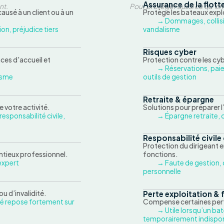
Assurance de la flott
nt.
Pour protéger aussi ce qu’on 
usé à un client ou à un
Protège les bateaux exploi
→ Dommages, collisi
on, préjudice tiers
vandalisme
Risques cyber
ces d'accueil et
Protection contre les cy
→ Réservations, paie
lisme
outils de gestion
Retraite & épargne
e votre activité.
Solutions pour préparer l’
responsabilité civile,
→ Épargne retraite, o
Responsabilité civil
Protection du dirigeant 
tieux professionnel.
fonctions.
expert
→ Faute de gestion, 
personnelle
ou d’invalidité.
Perte exploitation & 
ité repose fortement sur
Compense certaines perte
→ Utile lorsqu’un bat
temporairement indispon