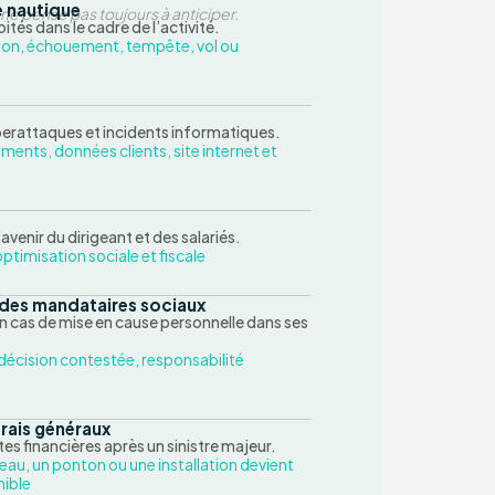
e nautique
ne pense pas toujours à anticiper.
tés dans le cadre de l’activité.
on, échouement, tempête, vol ou
berattaques et incidents informatiques.
ments, données clients, site internet et
avenir du dirigeant et des salariés.
ptimisation sociale et fiscale
e des mandataires sociaux
en cas de mise en cause personnelle dans ses
décision contestée, responsabilité
frais généraux
s financières après un sinistre majeur.
eau, un ponton ou une installation devient
ible