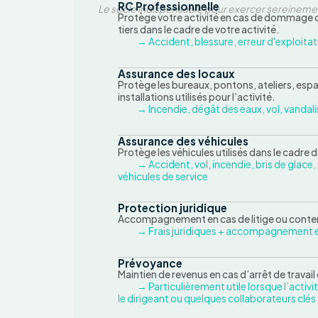
RC Professionnelle
Le socle indispensable pour exercer sereineme
Protège votre activité en cas de dommage ca
tiers dans le cadre de votre activité.
→ Accident, blessure, erreur d'exploitati
Assurance des locaux
Protège les bureaux, pontons, ateliers, espa
installations utilisés pour l’activité.
→ Incendie, dégât des eaux, vol, vanda
Assurance des véhicules
Protège les véhicules utilisés dans le cadre d
→ Accident, vol, incendie, bris de glace, 
véhicules de service
Protection juridique
Accompagnement en cas de litige ou conten
→ Frais juridiques + accompagnement 
Prévoyance
Maintien de revenus en cas d’arrêt de travail 
→ Particulièrement utile lorsque l’activ
le dirigeant ou quelques collaborateurs clés