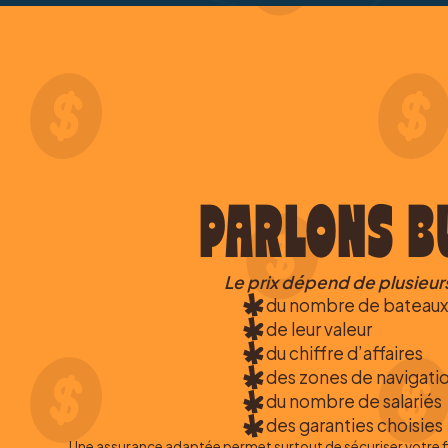
PARLONS B
Le prix dépend de plusieur
du nombre de bateaux
de leur valeur
du chiffre d’affaires
des zones de navigati
du nombre de salariés
des garanties choisies
Une assurance adaptée permet surtout de sécuriser votre flo