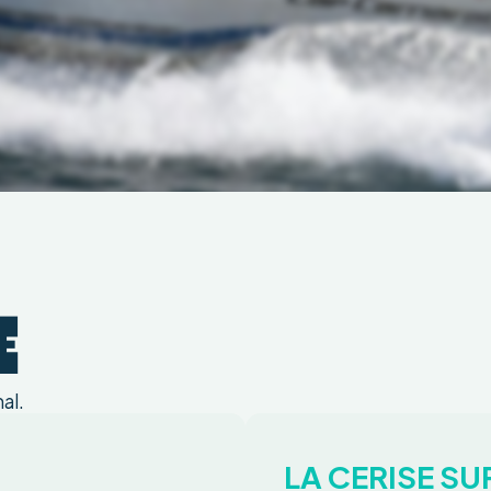
E
al.
LA CERISE SU