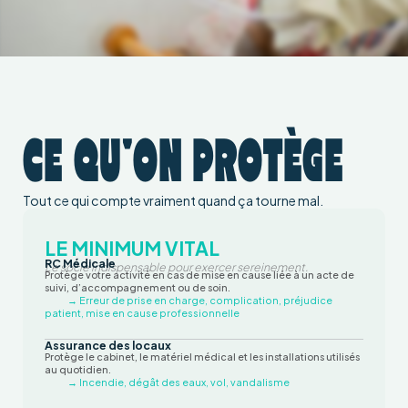
CE QU'ON PROTÈGE
Tout ce qui compte vraiment quand ça tourne mal.
LE MINIMUM VITAL
RC Médicale
Le socle indispensable pour exercer sereinement.
Protège votre activité en cas de mise en cause liée à un acte de
suivi, d’accompagnement ou de soin.
→ Erreur de prise en charge, complication, préjudice
patient, mise en cause professionnelle
Assurance des locaux
Protège le cabinet, le matériel médical et les installations utilisés
au quotidien.
→ Incendie, dégât des eaux, vol, vandalisme