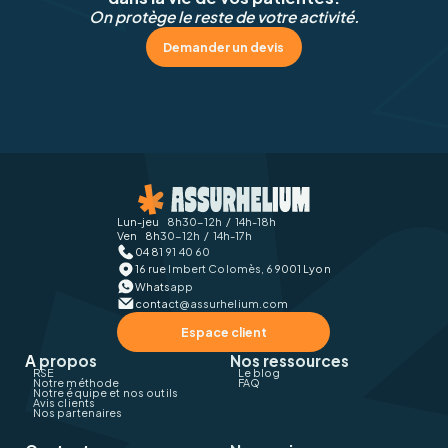
On protège le reste de votre activité.
Demander un devis
Lun-jeu 8h30-12h / 14h-18h
Ven 8h30-12h / 14h-17h
04 81 91 40 60
16 rue Imbert Colomès, 69001 Lyon
Whatsapp
contact@assurhelium.com
Espace client
A propos
Nos ressources
RSE
Le blog
Notre méthode
FAQ
Notre équipe et nos outils
Avis clients
Nos partenaires