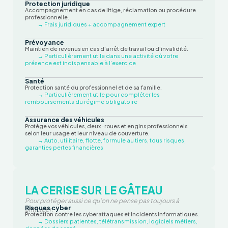
Protection juridique
Accompagnement en cas de litige, réclamation ou procédure
professionnelle.
→ Frais juridiques + accompagnement expert
Prévoyance
Maintien de revenus en cas d’arrêt de travail ou d’invalidité.
→ Particulièrement utile dans une activité où votre
présence est indispensable à l’exercice
Santé
Protection santé du professionnel et de sa famille.
→ Particulièrement utile pour compléter les
remboursements du régime obligatoire
Assurance des véhicules
Protège vos véhicules, deux-roues et engins professionnels
selon leur usage et leur niveau de couverture.
→ Auto, utilitaire, flotte, formule au tiers, tous risques,
garanties pertes financières
LA CERISE SUR LE GÂTEAU
Pour protéger aussi ce qu’on ne pense pas toujours à
Risques cyber
anticiper.
Protection contre les cyberattaques et incidents informatiques.
→ Dossiers patientes, télétransmission, logiciels métiers,