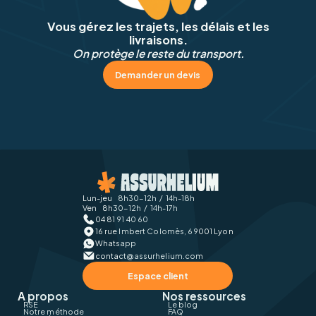
Vous gérez les trajets, les délais et les
livraisons.
On protège le reste du transport.
Demander un devis
Lun-jeu 8h30-12h / 14h-18h
Ven 8h30-12h / 14h-17h
04 81 91 40 60
16 rue Imbert Colomès, 69001 Lyon
Whatsapp
contact@assurhelium.com
Espace client
A propos
Nos ressources
RSE
Le blog
Notre méthode
FAQ