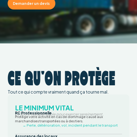
Demander un devis
CE QU'ON PROTÈGE
Tout ce qui compte vraiment quand ça tourne mal.
LE MINIMUM VITAL
RC Professionnelle
Le socle indispensable pour exercer sereinement.
Protège votre activité en cas de dommage causé aux
marchandises transportées ou à des tiers.
→ Perte, détérioration, vol, incident pendant le transport
Assurance des locaux