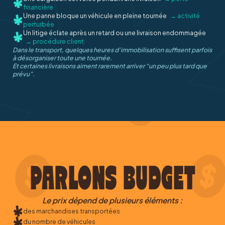
financière
Une panne bloque un véhicule en pleine tournée
→ activité
perturbée
Un litige éclate après un retard ou une livraison endommagée
→ procédure client
Dans le transport, quelques heures d’immobilisation suffisent parfois
à désorganiser toute une tournée.
Et certaines livraisons aiment rarement arriver “un peu plus tard que
prévu”.
PARLONS BUDGET
Le prix dépend de plusieurs éléments :
des marchandises transportées
du nombre de véhicules