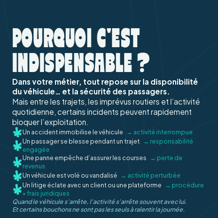
POURQUOI C'EST
INDISPENSABLE ?
Dans votre métier, tout repose sur la disponibilité
du véhicule… et la sécurité des passagers.
Mais entre les trajets, les imprévus routiers et l’activité
quotidienne, certains incidents peuvent rapidement
bloquer l’exploitation.
Un accident immobilise le véhicule
→ activité interrompue
Un passager se blesse pendant un trajet
→ responsabilité
engagée
Une panne empêche d’assurer les courses
→ perte de
revenus
Un véhicule est volé ou vandalisé
→ activité perturbée
Un litige éclate avec un client ou une plateforme
→ procédure
+ frais juridiques
Quand le véhicule s’arrête, l’activité s’arrête souvent avec lui.
Et certains bouchons ne sont pas les seuls à ralentir la journée.