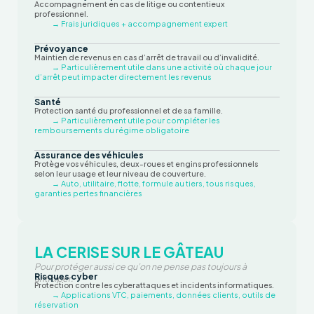
Accompagnement en cas de litige ou contentieux
professionnel.
→ Frais juridiques + accompagnement expert
Prévoyance
Maintien de revenus en cas d’arrêt de travail ou d’invalidité.
→ Particulièrement utile dans une activité où chaque jour
d’arrêt peut impacter directement les revenus
Santé
Protection santé du professionnel et de sa famille.
→ Particulièrement utile pour compléter les
remboursements du régime obligatoire
Assurance des véhicules
Protège vos véhicules, deux-roues et engins professionnels
selon leur usage et leur niveau de couverture.
→ Auto, utilitaire, flotte, formule au tiers, tous risques,
garanties pertes financières
LA CERISE SUR LE GÂTEAU
Pour protéger aussi ce qu’on ne pense pas toujours à
Risques cyber
anticiper.
Protection contre les cyberattaques et incidents informatiques.
→ Applications VTC, paiements, données clients, outils de
réservation