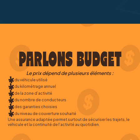
PARLONS BUDGET
Le prix dépend de plusieurs éléments :
du véhicule utilisé
du kilométrage annuel
de la zone d’activité
du nombre de conducteurs
des garanties choisies
du niveau de couverture souhaité
Une assurance adaptée permet surtout de sécuriser les trajets, le
véhicule et la continuité de l’activité au quotidien.