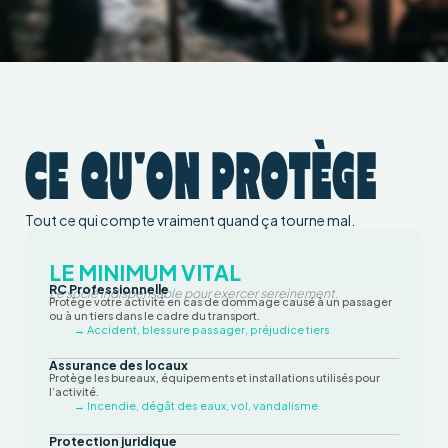
CE QU'ON PROTÈGE
Tout ce qui compte vraiment quand ça tourne mal.
LE MINIMUM VITAL
RC Professionnelle
Le socle indispensable pour exercer sereinement.
Protège votre activité en cas de dommage causé à un passager
ou à un tiers dans le cadre du transport.
→ Accident, blessure passager, préjudice tiers
Assurance des locaux
Protège les bureaux, équipements et installations utilisés pour
l’activité.
→ Incendie, dégât des eaux, vol, vandalisme
Protection juridique