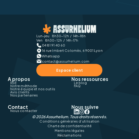
Lun-jeu 8h30-12h / 14h-18h
Ven 8h30-12h / 14h-17h
04 81 91 40 60
16 rue Imbert Colomès, 69001 Lyon
Whatsapp
contact@assurhelium.com
Espace client
A propos
Nos ressources
RSE
Le blog
Notre méthode
FAQ
Notre équipe et nos outils
Avis clients
Nos partenaires
Contact
Nous suivre
Nous contacter
©
2026
Assurhelium. Tous droits réservés.
Conditions générales d’utilisation
Charte de confidentialité
Mentions légales
Réclamations